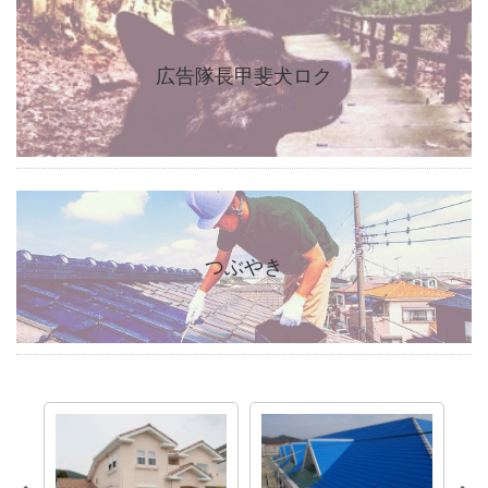
広告隊長甲斐犬ロク
つぶやき