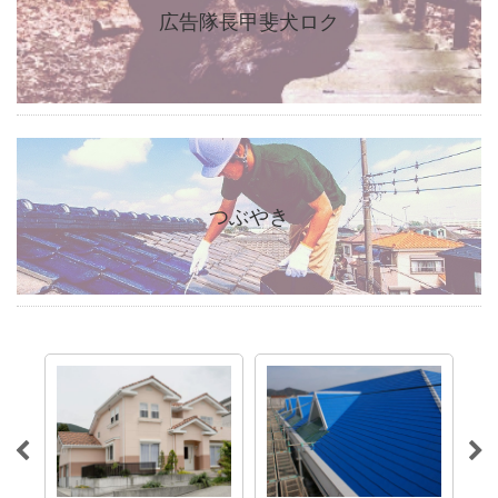
広告隊長甲斐犬ロク
つぶやき