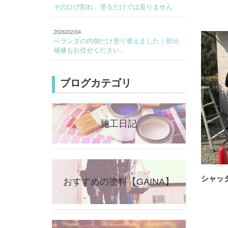
そのひび割れ、塗るだけでは直りません
2026/02/04
ベランダの内側だけ塗り替えました｜部分
補修もお任せください」
ブログカテゴリ
施工日記
シャッ
おすすめの塗料【GAINA】