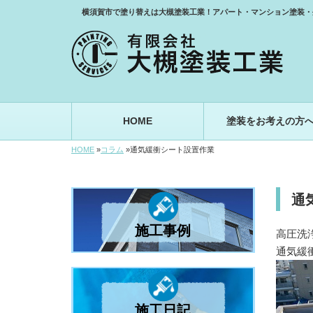
横須賀市で塗り替えは大槻塗装工業！アパート・マンション塗装・
HOME
塗装をお考えの方
HOME
»
コラム
»
通気緩衝シート設置作業
通
施工事例
高圧洗
通気緩
施工日記