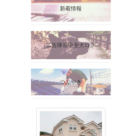
新着情報
広告隊長甲斐犬ロク
つぶやき