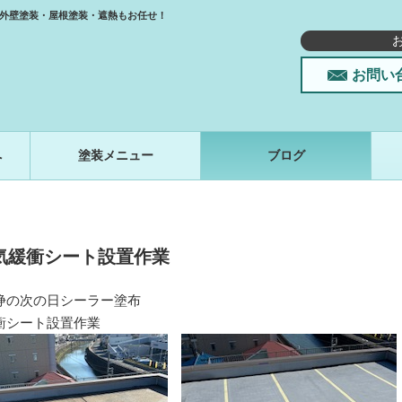
外壁塗装・屋根塗装・遮熱もお任せ！
お問い
へ
塗装メニュー
ブログ
気緩衝シート設置作業
浄の次の日シーラー塗布
衝シート設置作業