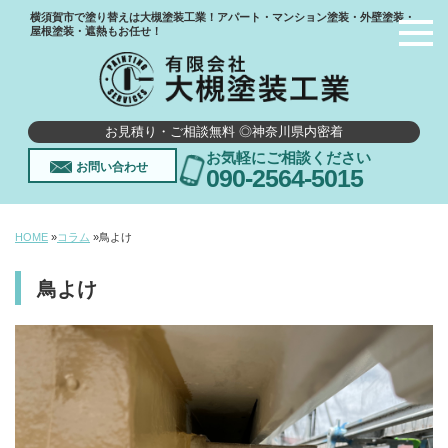
横須賀市で塗り替えは大槻塗装工業！アパート・マンション塗装・外壁塗装・
屋根塗装・遮熱もお任せ！
お見積り・ご相談無料 ◎神奈川県内密着
お気軽にご相談ください
お問い合わせ
090-2564-5015
HOME
»
コラム
»
鳥よけ
鳥よけ