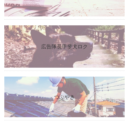
広告隊長甲斐犬ロク
つぶやき