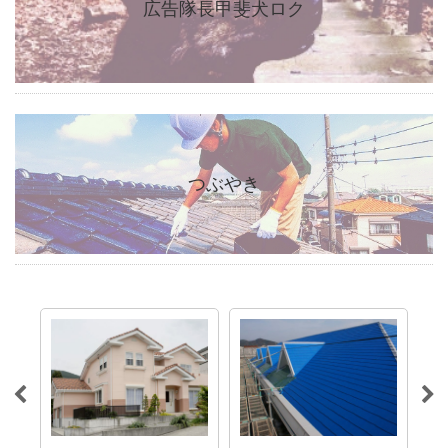
広告隊長甲斐犬ロク
つぶやき