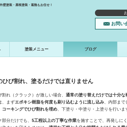
外壁塗装・屋根塗装・遮熱もお任せ！
お問い
へ
塗装メニュー
ブログ
のひび割れ、塗るだけでは直りません
び割れ（クラック）が激しい場合、
通常の塗り替えだけでは十分な
は、まず
エポキシ樹脂を何度も刷り込むように流し込み
、内部まで
、
コーキング
でひび割れを埋め
、下塗り・中塗り・上塗りを行いま
ク部分だけでも、
5工程以上の丁寧な作業
を施すことで、再発しに