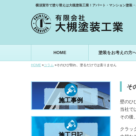
横須賀市で塗り替えは大槻塗装工業！アパート・マンション塗装・
HOME
塗装をお考えの方
HOME
»
コラム
»
そのひび割れ、塗るだけでは直りません
そ
施工事例
壁のひ
当社で
その後
クラッ
施工日記