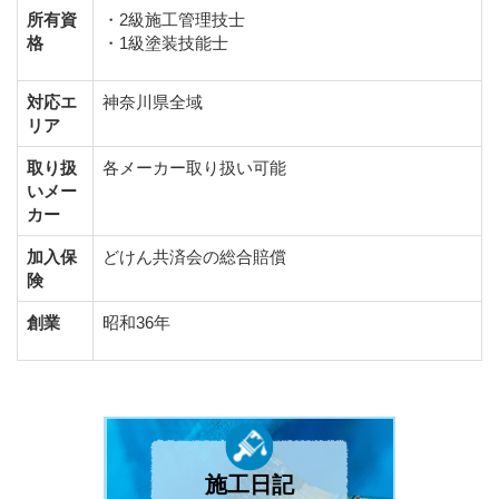
所有資
・2級施工管理技士
格
・1級塗装技能士
対応エ
神奈川県全域
リア
取り扱
各メーカー取り扱い可能
いメー
カー
加入保
どけん共済会の総合賠償
険
創業
昭和36年
施工日記