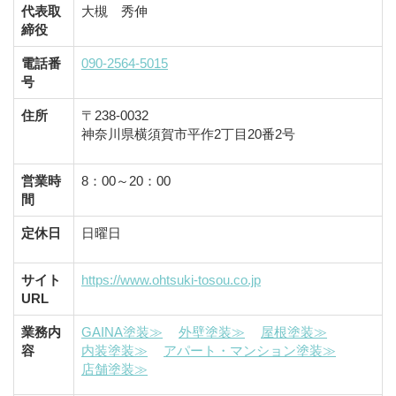
代表取
大槻 秀伸
締役
電話番
090-2564-5015
号
住所
〒238-0032
神奈川県横須賀市平作2丁目20番2号
営業時
8：00～20：00
間
定休日
日曜日
サイト
https://www.ohtsuki-tosou.co.jp
URL
業務内
GAINA塗装≫
外壁塗装≫
屋根塗装≫
容
内装塗装≫
アパート・マンション塗装≫
店舗塗装≫