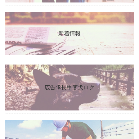
新着情報
広告隊長甲斐犬ロク