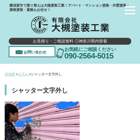
横須賀市で塗り替えは大槻塗装工業！アパート・マンション塗装・外壁塗装・
屋根塗装・遮熱もお任せ！
お見積り・ご相談無料 ◎神奈川県内密着
お気軽にご相談ください
お問い合わせ
090-2564-5015
HOME
»
コラム
»
シャッター文字外し
シャッター文字外し