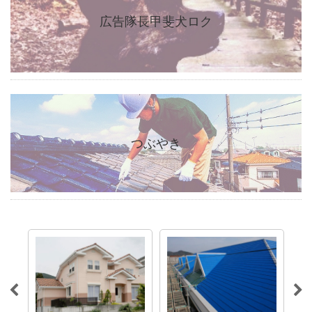
広告隊長甲斐犬ロク
つぶやき