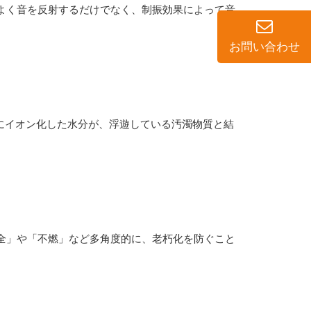
よく音を反射するだけでなく、制振効果によって音
お問い合わせ
ート・マンション塗装
店舗塗装
らにイオン化した水分が、浮遊している汚濁物質と結
全」や「不燃」など多角度的に、老朽化を防ぐこと