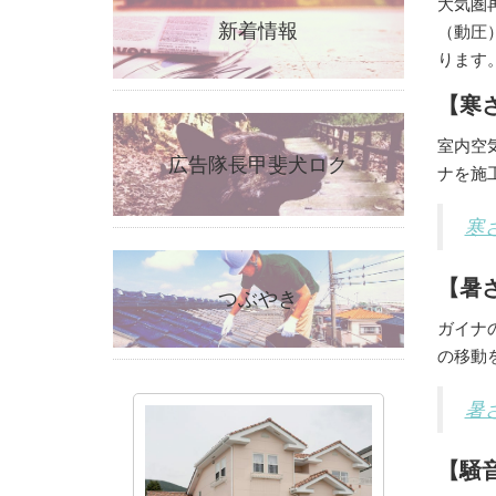
大気圏
新着情報
（動圧
ります
【寒
室内空
広告隊長甲斐犬ロク
ナを施
寒
【暑
つぶやき
ガイナ
の移動
暑
【騒