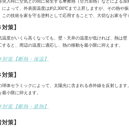
再突入時に空気との間に発生する摩擦熱（空力加熱）などによる加
）によって、外表面温度は約2,300℃まで上昇しますが、その熱や
。この技術を家を守る塗料として応用することで、大切なお家を守
さ対策】
気温度がいくら高くなっても、壁・天井の温度が低ければ、熱は壁
工すると、周辺の温度に適応し、熱の移動を最小限に抑えます。
さ対策【断熱・保温】
さ対策】
の球体セラミックによって、太陽光に含まれる赤外線を反射します
を最小限に抑えます。
さ対策【断熱・遮熱】
音対策】