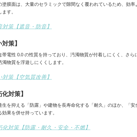
の塗膜面は、大量のセラミックで隙間なく覆われているため、効率
します。
音対策【遮音・防音】
屋根塗装
内装塗装
アパ
い対策】
は帯電性 0.0 の性質を持っており、汚濁物質が付着しにくく、さ
汚濁物質を浮遊しにくくします。
い対策【空気質改善】
朽化対策】
発生を抑える「防露」や建物を長寿命化する「耐久」のほか、「安
る効果を併せ持っています。
朽化対策【防露・耐久・安全・不燃】