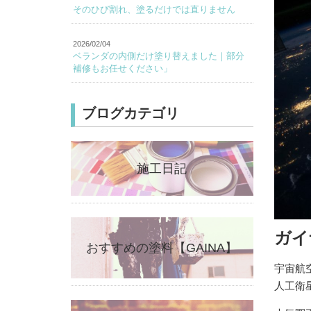
そのひび割れ、塗るだけでは直りません
2026/02/04
ベランダの内側だけ塗り替えました｜部分
補修もお任せください」
ブログカテゴリ
施工日記
ガイ
おすすめの塗料【GAINA】
宇宙航
人工衛