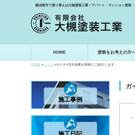
横須賀市で塗り替えは大槻塗装工業！アパート・マンション塗装・
HOME
塗装をお考えの方
HOME
»
コラム
»
ガイナの5大効果を簡単にご紹介します
ガ
施工事例
施工日記