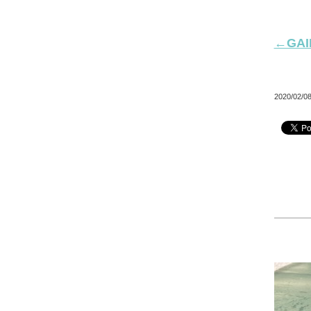
←GA
2020/02