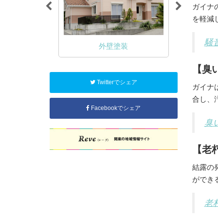
ガイナ
を軽減
騒
NA塗装
外壁塗装
【臭
Twitterでシェア
ガイナ
合し、
Facebookでシェア
臭
【老
結露の
ができ
老