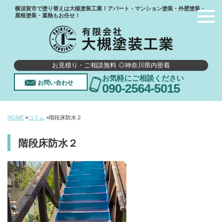
横須賀市で塗り替えは大槻塗装工業！アパート・マンション塗装・外壁塗装・
屋根塗装・遮熱もお任せ！
お見積り・ご相談無料 ◎神奈川県内密着
お気軽にご相談ください
お問い合わせ
090-2564-5015
HOME
»
コラム
»
階段床防水２
階段床防水２