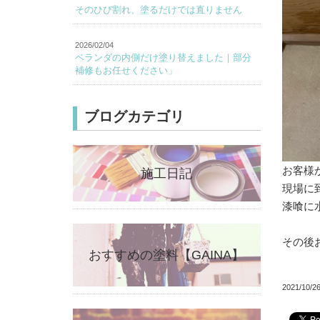
そのひび割れ、塗るだけでは直りません
2026/02/04
ベランダの内側だけ塗り替えました｜部分
補修もお任せください」
ブログカテゴリ
お客様
施工日記
現場に
漆喰に
その後
おすすめの塗料【GAINA】
2021/10