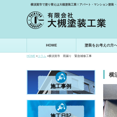
横須賀市で塗り替えは大槻塗装工業！アパート・マンション塗装・
HOME
塗装をお考えの方
HOME
»
コラム
»
横須賀市 雨漏り 緊急補修工事
横
施工事例
施工日記