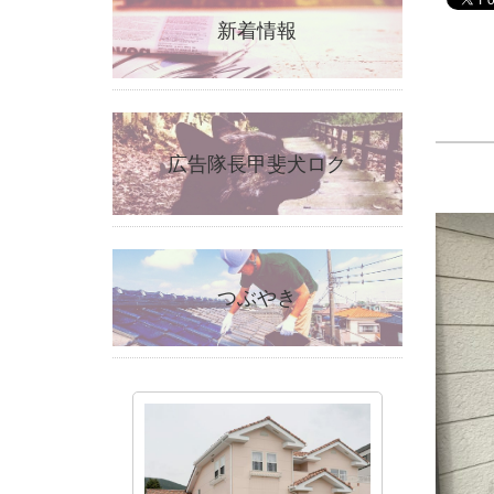
新着情報
広告隊長甲斐犬ロク
つぶやき