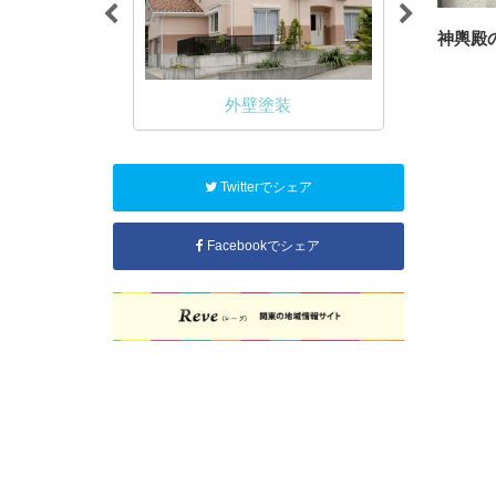
神輿殿
NA塗装
外壁塗装
Twitterでシェア
Facebookでシェア