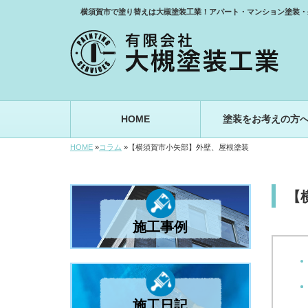
横須賀市で塗り替えは大槻塗装工業！アパート・マンション塗装・
HOME
塗装をお考えの方
HOME
»
コラム
»
【横須賀市小矢部】外壁、屋根塗装
【
施工事例
施工日記