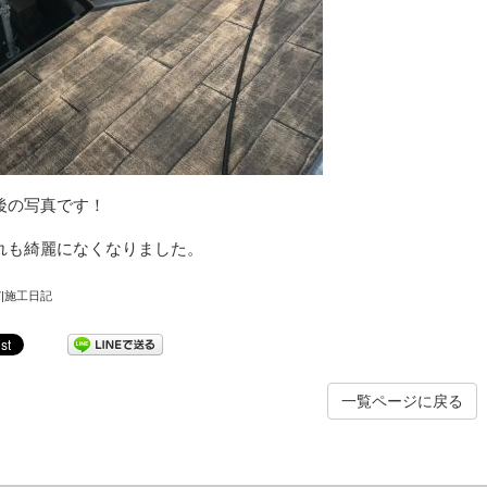
屋根塗装
内装塗装
アパ
後の写真です！
れも綺麗になくなりました。
/07|施工日記
一覧ページに戻る