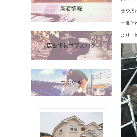
新着情報
苔や汚
一度そ
より一
広告隊長甲斐犬ロク
つぶやき