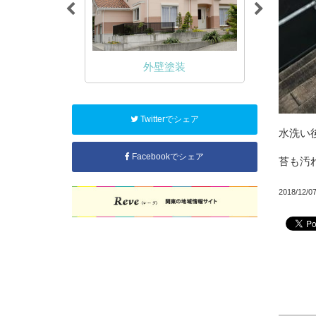
NA塗装
外壁塗装
Twitterでシェア
水洗い
Facebookでシェア
苔も汚
2018/12