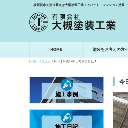
横須賀市で塗り替えは大槻塗装工業！アパート・マンション塗装・
HOME
塗装をお考えの方
HOME
»
コラム
»
今日は水洗いをしてきました！
今
施工事例
施工日記