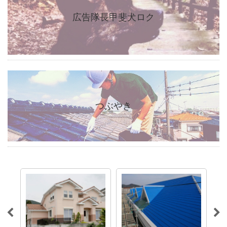
広告隊長甲斐犬ロク
つぶやき