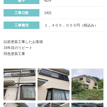
建平
42坪
工事日数
14日
工事費用
１，４００，０００円（税込み）
以前塗装工事したお客様
15年目のリピート
同色塗装工事