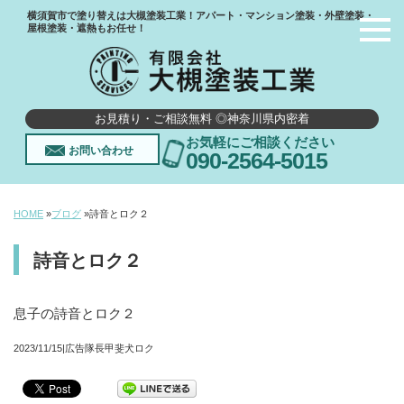
横須賀市で塗り替えは大槻塗装工業！アパート・マンション塗装・外壁塗装・
屋根塗装・遮熱もお任せ！
お見積り・ご相談無料 ◎神奈川県内密着
お気軽にご相談ください
お問い合わせ
090-2564-5015
HOME
»
ブログ
»
詩音とロク２
詩音とロク２
息子の詩音とロク２
2023/11/15|広告隊長甲斐犬ロク