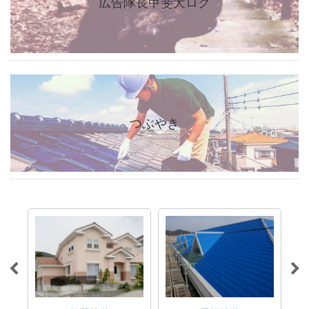
広告隊長甲斐犬ロク
つぶやき