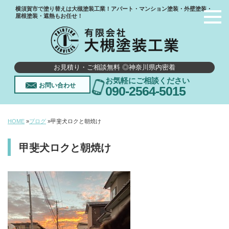
横須賀市で塗り替えは大槻塗装工業！アパート・マンション塗装・外壁塗装・
屋根塗装・遮熱もお任せ！
お見積り・ご相談無料 ◎神奈川県内密着
お気軽にご相談ください
お問い合わせ
090-2564-5015
HOME
»
ブログ
»
甲斐犬ロクと朝焼け
甲斐犬ロクと朝焼け