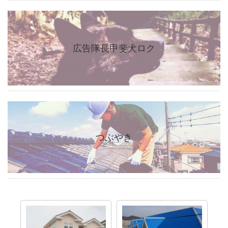
広告隊長甲斐犬ロク
つぶやき