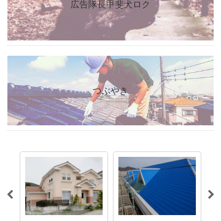
広告隊長甲斐犬ロク
つぶやき