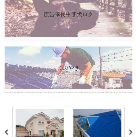
広告隊長甲斐犬ロク
つぶやき