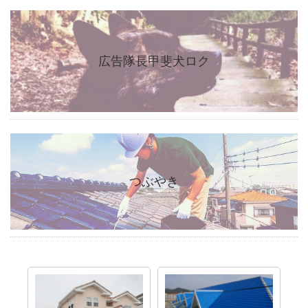
広告隊長甲斐犬ロク
つぶやき