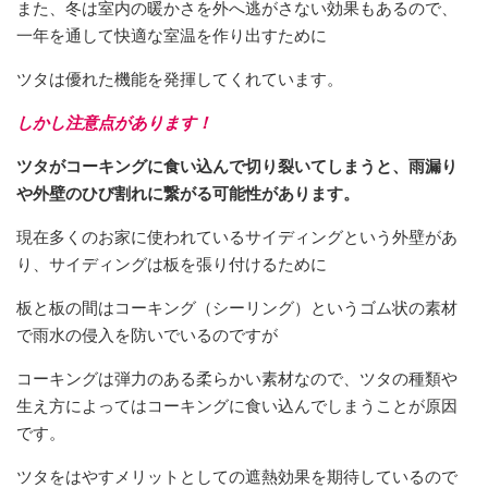
また、冬は
室内の
暖かさ
を外へ
逃がさない効果もあるので、
一年を通して快適な室温を作り出すために
ツタは優れた機能を発揮してくれています。
しかし注意点があります！
ツタがコーキングに食い込んで切り裂いてしまうと、
雨漏り
や外壁の
ひび割れ
に繋がる可能性があります。
現在多くのお家に使われている
サイディング
という外壁があ
り、サイディングは板を張り付けるために
板と板の間は
コーキング（シーリング）
というゴム状の素材
で雨水の侵入を防いでいるのですが
コーキングは弾力のある柔らかい素材なので、ツタの種類や
生え方によってはコーキングに
食い込んで
しまうことが原因
です。
ツタをはやすメリットとしての遮熱効果を期待しているので