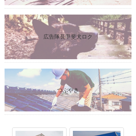
広告隊長甲斐犬ロク
つぶやき