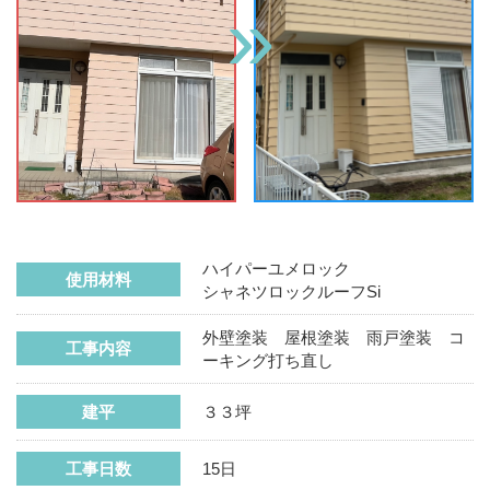
ハイパーユメロック
使用材料
シャネツロックルーフSi
外壁塗装 屋根塗装 雨戸塗装 コ
工事内容
ーキング打ち直し
建平
３３坪
工事日数
15日