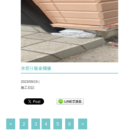
水切り板金補修
2023/09/19 |
施工日記
<
2
3
4
5
6
>