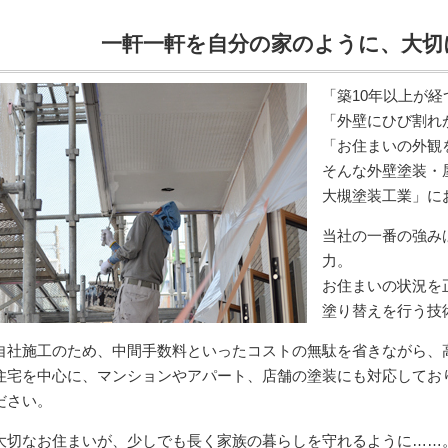
一軒一軒を自分の家のように、大切
「築10年以上が
「外壁にひび割れ
「お住まいの外観
そんな外壁塗装・
大槻塗装工業」に
当社の一番の強み
力。
お住まいの状況を
塗り替えを行う技
自社施工のため、中間手数料といったコストの無駄を省きながら、
住宅を中心に、マンションやアパート、店舗の塗装にも対応してお
ださい。
大切なお住まいが、少しでも長く家族の暮らしを守れるように……