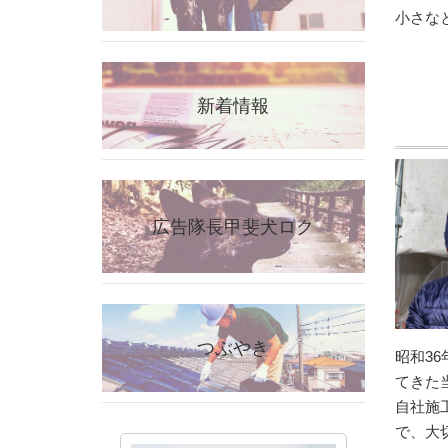
小さな
新着情報
広告隊長甲斐犬ロク
つぶやき
昭和3
てきた
自社施
で、大