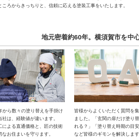
ところからきっちりと、信頼に応える塗装工事をいたします。
地元密着約60年。横須賀市を中
6年から数々の塗り替えを手掛け
皆様からよくいただく質問を
当社は、経験値が違います。
ました。「玄関の扉だけ塗り
工による直通価格と、匠の技術
れる？」「塗り替え時期の目
切なお住まいを守ります。
など皆様のギモンを解決しま