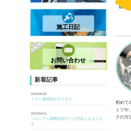
施工日記
お問い合わせ
新着記事
2024/05/28
トタン屋根剝がれてきた
初めて
ミツや
2024/04/16
クの方
コロニアル屋根鉄部サビは完全に止まりま
す