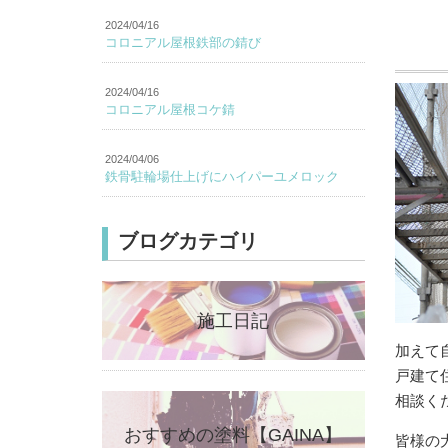
2024/04/16
コロニアル屋根鉄部の錆び
2024/04/16
コロニアル屋根コケ錆
2024/04/06
鉄骨駐輪場仕上げにハイパーユメロック
ブログカテゴリ
施工日記
加えて
戸建て
相談く
おすすめの塗料【GAINA】
皆様の